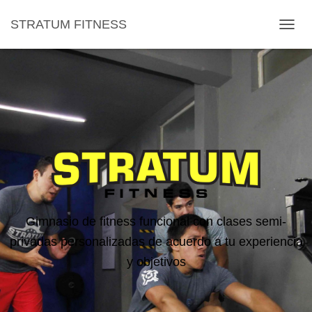
STRATUM FITNESS
T
O
G
G
L
E
N
A
V
I
G
A
T
I
Gimnasio de fitness funcional con clases semi-
O
N
privadas personalizadas de acuerdo a tu experiencia
y objetivos