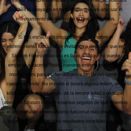
tus metas. Siempre divertidos y llenos de energía, nuestros
coaches te apoyarán en todo momento para adecuar el
entrenamiento del día según tu nivel y objetivos.
Si has escuchado cosas intimidantes sobre el
entrenamiento funcional, te invitamos a descubrir que en
Stratum Fitness todo eso es falso.
Cualquiera puede
empezar a hacerlo.
Todos nuestros entrenamientos son
modificables para ser tan difíciles o tan fáciles como tu
cuerpo necesite. No importa si tienes alguna lesión, unos
kilos de más, si eres joven, de la tercera edad o un super
atleta, en Stratum Fitness estamos seguros de que tenemos
el programa de entrenamiento funcional más divertido de
todos que además te dará resultados increíbles en poco
tiempo.