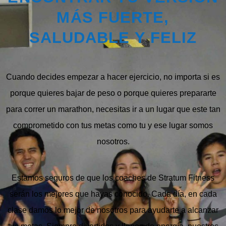
MÁS FUERTE,
SALUDABLE Y FELIZ
Cuando decides empezar a hacer ejercicio,
no importa si es
porque quieres bajar de peso o porque quieres prepararte
para correr un marathon,
necesitas ir a un lugar que este tan
comprometido con tus metas como tu y ese lugar somos
nosotros.
Estamos seguros de que los coaches de Stratum Fitness
serán los mejores que hayas conocido. Cada día, en cada
clase damos lo mejor de nosotros para ayudarte a alcanzar