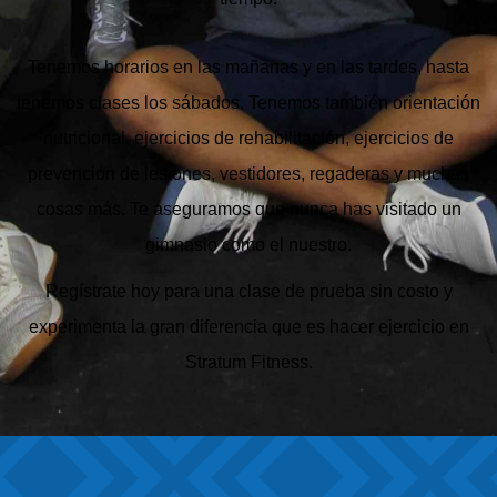
Tenemos horarios en las mañanas y en las tardes, hasta
tenemos clases los sábados. Tenemos también orientación
nutricional, ejercicios de rehabilitación, ejercicios de
prevención de lesiones, vestidores, regaderas y muchas
cosas más. Te aseguramos que nunca has visitado un
gimnasio como el nuestro.
Regístrate hoy para una clase de prueba sin costo y
experimenta la gran diferencia que es hacer ejercicio en
Stratum Fitness.